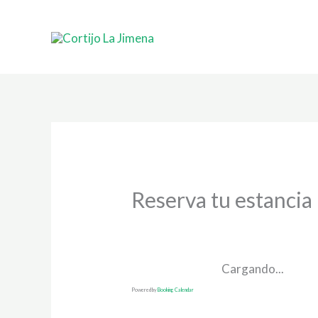
Ir
al
contenido
Reserva tu estancia
Cargando...
Powered by
Booking Calendar