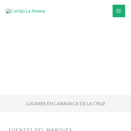
Ir
al
contenido
lugares de
interés
LUGARES EN CARAVACA DE LA CRUZ
FUENTES DEL MARQUÉS